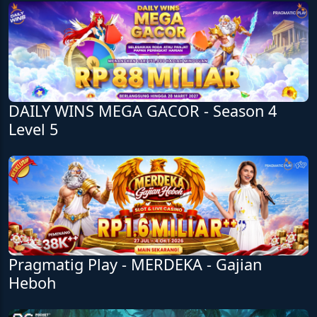
DAILY WINS MEGA GACOR - Season 4
Level 5
Pragmatig Play - MERDEKA - Gajian
Heboh