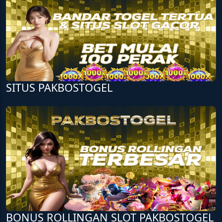
SITUS PAKBOSTOGEL
BONUS ROLLINGAN SLOT PAKBOSTOGEL