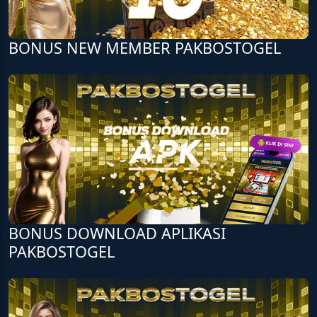
BONUS NEW MEMBER PAKBOSTOGEL
BONUS DOWNLOAD APLIKASI
PAKBOSTOGEL