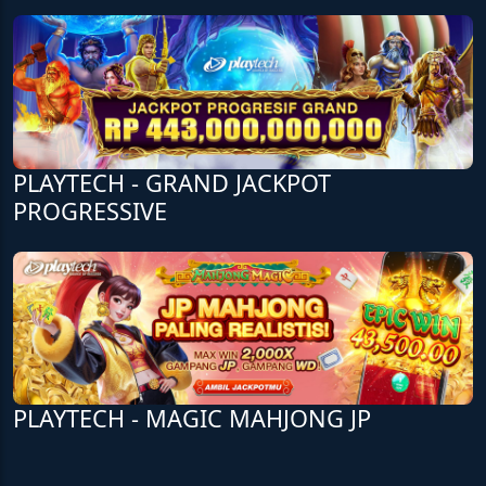
PLAYTECH - GRAND JACKPOT
PROGRESSIVE
PLAYTECH - MAGIC MAHJONG JP