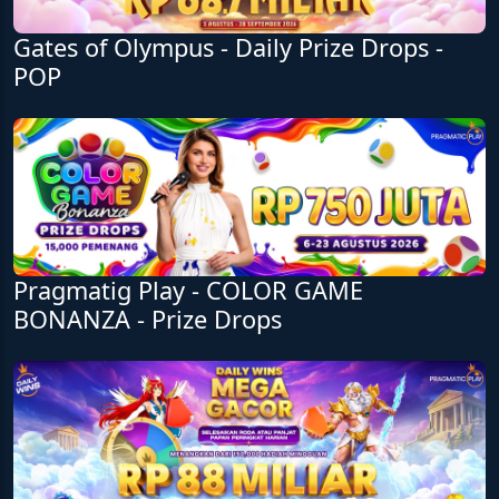
Gates of Olympus - Daily Prize Drops -
POP
Pragmatig Play - COLOR GAME
BONANZA - Prize Drops