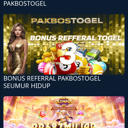
PAKBOSTOGEL
BONUS REFERRAL PAKBOSTOGEL
SEUMUR HIDUP