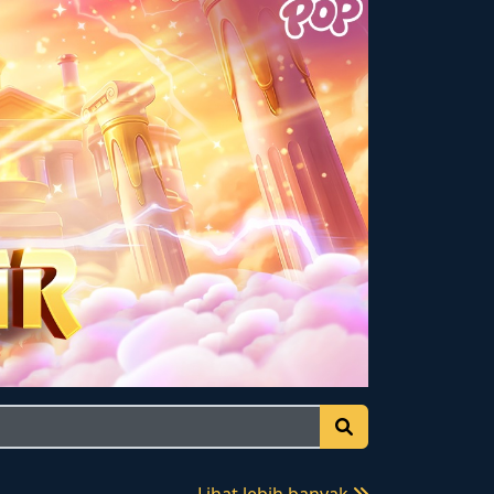
Lihat lebih banyak