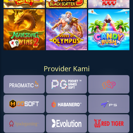
Provider Kami