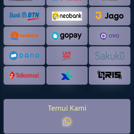
Temui Kami