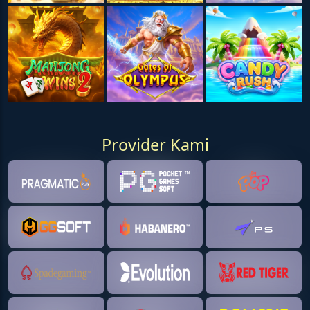
Provider Kami