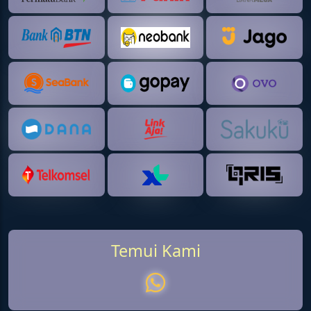
Temui Kami