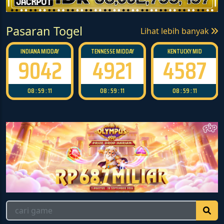
Pasaran Togel
Lihat lebih banyak
TENNESSE MIDDAY
KENTUCKY MID
TEXAS MIDDAY
4921
4587
0218
08 : 59 : 10
08 : 59 : 10
09 : 09 : 10